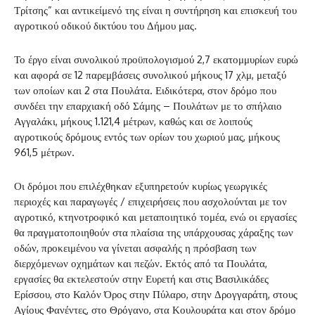
Τρίτσης” και αντικείμενό της είναι η συντήρηση και επισκευή του
αγροτικού οδικού δικτύου του Δήμου μας.
Το έργο είναι συνολικού προϋπολογισμού 2,7 εκατομμυρίων ευρώ
και αφορά σε 12 παρεμβάσεις συνολικού μήκους 17 χλμ, μεταξύ
των οποίων και 2 στα Πουλάτα. Ειδικότερα, στον δρόμο που
συνδέει την επαρχιακή οδό Σάμης – Πουλάτων με το σπήλαιο
Αγγαλάκι, μήκους 1.121,4 μέτρων, καθώς και σε λοιπούς
αγροτικούς δρόμους εντός των ορίων του χωριού μας, μήκους
961,5 μέτρων.
Οι δρόμοι που επιλέχθηκαν εξυπηρετούν κυρίως γεωργικές
περιοχές και παραγωγές / επιχειρήσεις που ασχολούνται με τον
αγροτικό, κτηνοτροφικό και μεταποιητικό τομέα, ενώ οι εργασίες
θα πραγματοποιηθούν στα πλαίσια της υπάρχουσας χάραξης των
οδών, προκειμένου να γίνεται ασφαλής η πρόσβαση των
διερχόμενων οχημάτων και πεζών. Εκτός από τα Πουλάτα,
εργασίες θα εκτελεστούν στην Ευρετή και στις Βασιλικάδες
Ερίσσου, στο Καλόν Όρος στην Πύλαρο, στην Δρογγαράτη, στους
Αγίους Φανέντες, στο Θρόγανο, στα Κουλουράτα και στον δρόμο