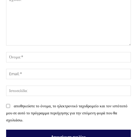
Σχόλιο:
Όν
Ema
Ισ
αποθηκεύστε το όνομα, το ηλεκτρονικό ταχυδρομείο και τον ιστότοπό
μου σε αυτό το πρόγραμμα περιήγησης για την επόμενη φορά που θα
σχολιάσω.