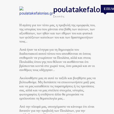
poulatakefalonias
ΕΠΙΛ
Σκοπός
Η αγάπη για τον τόπο μας, η προβολή της ομορφιάς του,
της ιστορίας του που χάνεται στα βάθη των αιώνων, των
αξιοθέατων, των ηθών και των εθίμων του και φυσικά
των φιλόξενων κατοίκων του και των δραστηριοτήτων
τους…
Αυτά ήταν τα κίνητρα για τη δημιουργία του
διαδικτυακού αυτού τόπου που απευθύνεται σε όσους
επιθυμούν να γνωρίσουν τα Πουλάτα, αλλά και στους
Πουλιάδες όπου γης που θέλουν να αισθάνονται ότι
βρίσκονται κοντά στο χωριό τους, όσο μακριά και αν οι
συνθήκες τους οδήγησαν…
Ακολουθήστε μας σε αυτό το ταξίδι και βοηθήστε μας να
βελτιωθούμε. Μη διστάσετε να επικοινωνήσετε μαζί μας
και να μας καταθέσετε τις παρατηρήσεις ή τις προτάσεις
σας, αλλά και να μας στείλετε στοιχεία, ιστορίες,
φωτογραφίες ή οτιδήποτε άλλο θα μπορούσε να
εμπλουτίσει τη θεματολογία μας…
Από την πλευρά μας, υποσχόμαστε να κάνουμε ότι είναι
δυνατόν για την προβολή των Πουλάτων, για την