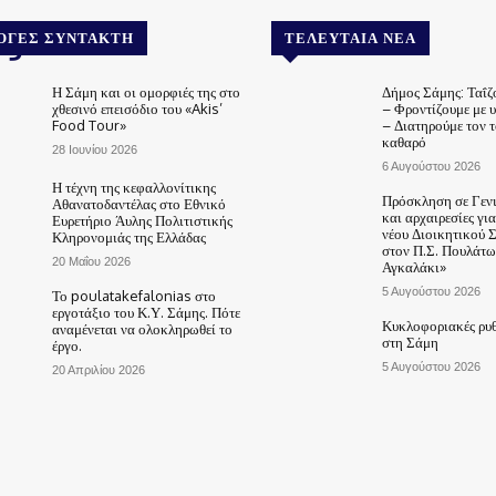
.gr
ΟΓΈΣ ΣΥΝΤΆΚΤΗ
ΤΕΛΕΥΤΑΊΑ ΝΈΑ
Η Σάμη και οι ομορφιές της στο
Δήμος Σάμης: Ταΐζ
χθεσινό επεισόδιο του «Akis’
– Φροντίζουμε με 
Food Tour»
– Διατηρούμε τον 
καθαρό
28 Ιουνίου 2026
6 Αυγούστου 2026
Η τέχνη της κεφαλλονίτικης
Πρόσκληση σε Γεν
Αθανατοδαντέλας στο Εθνικό
και αρχαιρεσίες γι
Ευρετήριο Άυλης Πολιτιστικής
νέου Διοικητικού 
Κληρονομιάς της Ελλάδας
στον Π.Σ. Πουλάτω
20 Μαΐου 2026
Αγκαλάκι»
5 Αυγούστου 2026
Το poulatakefalonias στο
εργοτάξιο του Κ.Υ. Σάμης. Πότε
Κυκλοφοριακές ρυθ
αναμένεται να ολοκληρωθεί το
στη Σάμη
έργο.
5 Αυγούστου 2026
20 Απριλίου 2026