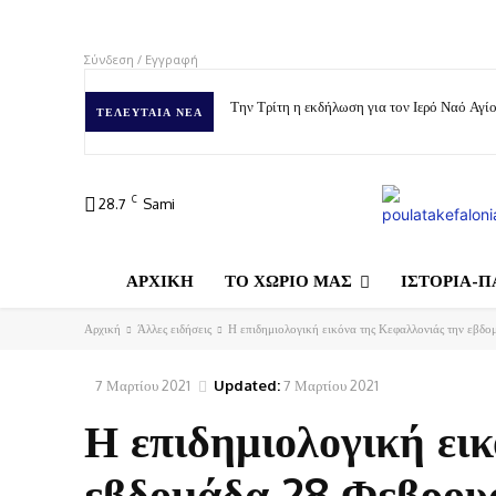
Σύνδεση / Εγγραφή
Την Τρίτη η εκδήλωση για τον Ιερό Ναό Αγ
ΤΕΛΕΥΤΑΊΑ ΝΈΑ
C
28.7
Sami
ΑΡΧΙΚΗ
ΤΟ ΧΩΡΙΟ ΜΑΣ
ΙΣΤΟΡΙΑ-Π
Αρχική
Άλλες ειδήσεις
Η επιδημιολογική εικόνα της Κεφαλλονιάς την εβδο
7 Μαρτίου 2021
Updated:
7 Μαρτίου 2021
Η επιδημιολογική ει
εβδομάδα 28 Φεβρου