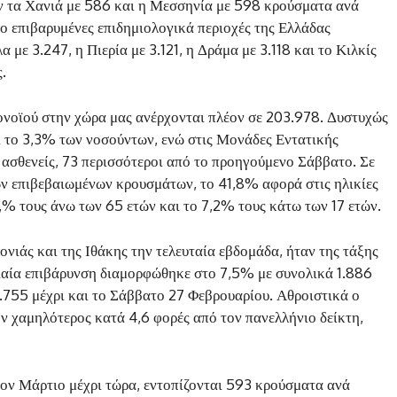
ν τα Χανιά με 586 και η Μεσσηνία με 598 κρούσματα ανά
ρο επιβαρυμένες επιδημιολογικά περιοχές της Ελλάδας
με 3.247, η Πιερία με 3.121, η Δράμα με 3.118 και το Κιλκίς
.
νοϊού στην χώρα μας ανέρχονται πλέον σε 203.978. Δυστυχώς
ι το 3,3% των νοσούντων, ενώ στις Μονάδες Εντατικής
ασθενείς, 73 περισσότεροι από το προηγούμενο Σάββατο. Σε
ων επιβεβαιωμένων κρουσμάτων, το 41,8% αφορά στις ηλικίες
9,% τους άνω των 65 ετών και το 7,2% τους κάτω των 17 ετών.
νιάς και της Ιθάκης την τελευταία εβδομάδα, ήταν της τάξης
διαία επιβάρυνση διαμορφώθηκε στο 7,5% με συνολικά 1.886
.755 μέχρι και το Σάββατο 27 Φεβρουαρίου. Αθροιστικά ο
ον χαμηλότερος κατά 4,6 φορές από τον πανελλήνιο δείκτη,
τον Μάρτιο μέχρι τώρα, εντοπίζονται 593 κρούσματα ανά