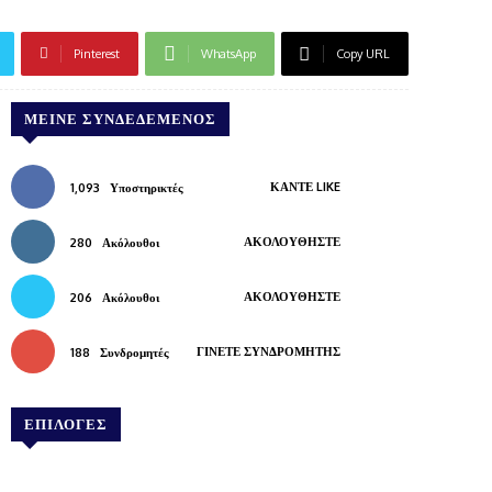
Pinterest
WhatsApp
Copy URL
ΜΕΊΝΕ ΣΥΝΔΕΔΕΜΈΝΟΣ
ΚΆΝΤΕ LIKE
1,093
Υποστηρικτές
ΑΚΟΛΟΥΘΉΣΤΕ
280
Ακόλουθοι
ΑΚΟΛΟΥΘΉΣΤΕ
206
Ακόλουθοι
ΓΊΝΕΤΕ ΣΥΝΔΡΟΜΗΤΉΣ
188
Συνδρομητές
ΕΠΙΛΟΓΕΣ