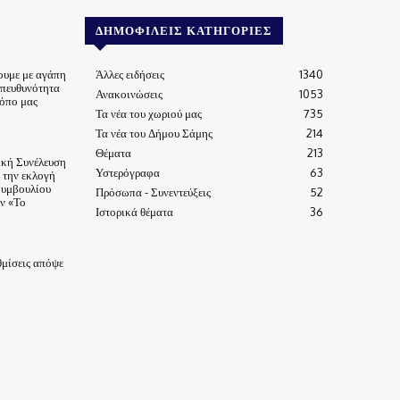
ΔΗΜΟΦΙΛΕΊΣ ΚΑΤΗΓΟΡΊΕΣ
ουμε με αγάπη
Άλλες ειδήσεις
1340
υπευθυνότητα
Ανακοινώσεις
1053
τόπο μας
Τα νέα του χωριού μας
735
Τα νέα του Δήμου Σάμης
214
Θέματα
213
ική Συνέλευση
Υστερόγραφα
63
α την εκλογή
Συμβουλίου
Πρόσωπα - Συνεντεύξεις
52
ν «Το
Ιστορικά θέματα
36
μίσεις απόψε