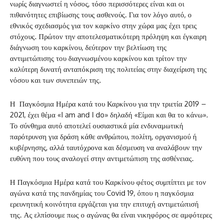
νωρίς διαγνωστεί η νόσος, τόσο περισσότερες είναι και οι
πιθανότητες επιβίωσης τους ασθενούς. Για τον λόγο αυτό, ο
εθνικός σχεδιασμός για τον καρκίνο στην χώρα μας έχει τρεις
στόχους. Πρώτον την αποτελεσματικότερη πρόληψη και έγκαιρη
διάγνωση του καρκίνου, δεύτερον την βελτίωση της
αντιμετώπισης του διαγνωσμένου καρκίνου και τρίτον την
καλύτερη δυνατή ανταπόκριση της πολιτείας στην διαχείριση της
νόσου και των συνεπειών της.
Η Παγκόσμια Ημέρα κατά του Καρκίνου για την τριετία 2019 –
2021, έχει θέμα «I am and I do» δηλαδή «Είμαι και θα το κάνω».
Το σύνθημα αυτό αποτελεί ουσιαστικά μία ενδυναμωτική
παρότρυνση για δράση κάθε ανθρώπου, πολίτη, οργανισμού ή
κυβέρνησης, αλλά ταυτόχρονα και δέσμευση να αναλάβουν την
ευθύνη που τους αναλογεί στην αντιμετώπιση της ασθένειας.
Η Παγκόσμια Ημέρα κατά του Καρκίνου φέτος συμπίπτει με τον
αγώνα κατά της πανδημίας του Covid 19, όπου η παγκόσμια
ερευνητική κοινότητα εργάζεται για την επιτυχή αντιμετώπισή
της. Ας ελπίσουμε πως ο αγώνας θα είναι νικηφόρος σε αμφότερες