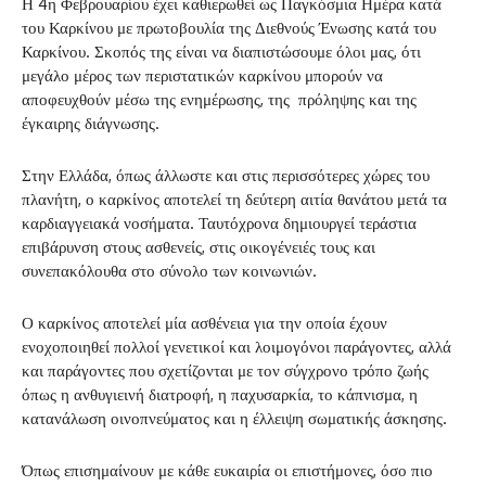
Η 4η Φεβρουαρίου έχει καθιερωθεί ως Παγκόσμια Ημέρα κατά
του Καρκίνου με πρωτοβουλία της Διεθνούς Ένωσης κατά του
Καρκίνου. Σκοπός της είναι να διαπιστώσουμε όλοι μας, ότι
μεγάλο μέρος των περιστατικών καρκίνου μπορούν να
αποφευχθούν μέσω της ενημέρωσης, της πρόληψης και της
έγκαιρης διάγνωσης.
Στην Ελλάδα, όπως άλλωστε και στις περισσότερες χώρες του
πλανήτη, ο καρκίνος αποτελεί τη δεύτερη αιτία θανάτου μετά τα
καρδιαγγειακά νοσήματα. Ταυτόχρονα δημιουργεί τεράστια
επιβάρυνση στους ασθενείς, στις οικογένειές τους και
συνεπακόλουθα στο σύνολο των κοινωνιών.
Ο καρκίνος αποτελεί μία ασθένεια για την οποία έχουν
ενοχοποιηθεί πολλοί γενετικοί και λοιμογόνοι παράγοντες, αλλά
και παράγοντες που σχετίζονται με τον σύγχρονο τρόπο ζωής
όπως η ανθυγιεινή διατροφή, η παχυσαρκία, το κάπνισμα, η
κατανάλωση οινοπνεύματος και η έλλειψη σωματικής άσκησης.
Όπως επισημαίνουν με κάθε ευκαιρία οι επιστήμονες, όσο πιο