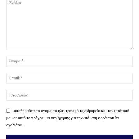
Σχόλιο:
Όν
Ema
Ισ
αποθηκεύστε το όνομα, το ηλεκτρονικό ταχυδρομείο και τον ιστότοπό
μου σε αυτό το πρόγραμμα περιήγησης για την επόμενη φορά που θα
σχολιάσω.