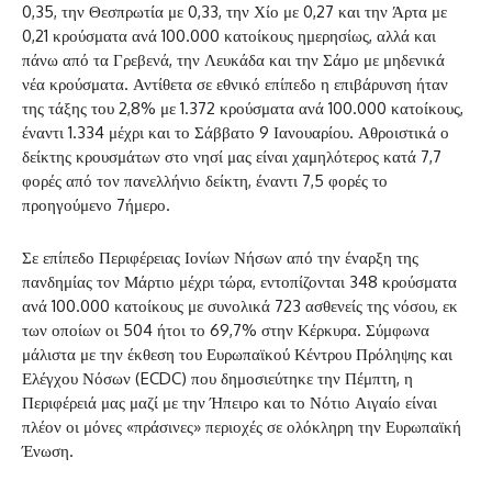
0,35, την Θεσπρωτία με 0,33, την Χίο με 0,27 και την Άρτα με
0,21 κρούσματα ανά 100.000 κατοίκους ημερησίως, αλλά και
πάνω από τα Γρεβενά, την Λευκάδα και την Σάμο με μηδενικά
νέα κρούσματα. Αντίθετα σε εθνικό επίπεδο η επιβάρυνση ήταν
της τάξης του 2,8% με 1.372 κρούσματα ανά 100.000 κατοίκους,
έναντι 1.334 μέχρι και το Σάββατο 9 Ιανουαρίου. Αθροιστικά ο
δείκτης κρουσμάτων στο νησί μας είναι χαμηλότερος κατά 7,7
φορές από τον πανελλήνιο δείκτη, έναντι 7,5 φορές το
προηγούμενο 7ήμερο.
Σε επίπεδο Περιφέρειας Ιονίων Νήσων από την έναρξη της
πανδημίας τον Μάρτιο μέχρι τώρα, εντοπίζονται 348 κρούσματα
ανά 100.000 κατοίκους με συνολικά 723 ασθενείς της νόσου, εκ
των οποίων οι 504 ήτοι το 69,7% στην Κέρκυρα. Σύμφωνα
μάλιστα με την έκθεση του Ευρωπαϊκού Κέντρου Πρόληψης και
Ελέγχου Νόσων (ECDC) που δημοσιεύτηκε την Πέμπτη, η
Περιφέρειά μας μαζί με την Ήπειρο και το Νότιο Αιγαίο είναι
πλέον οι μόνες «πράσινες» περιοχές σε ολόκληρη την Ευρωπαϊκή
Ένωση.