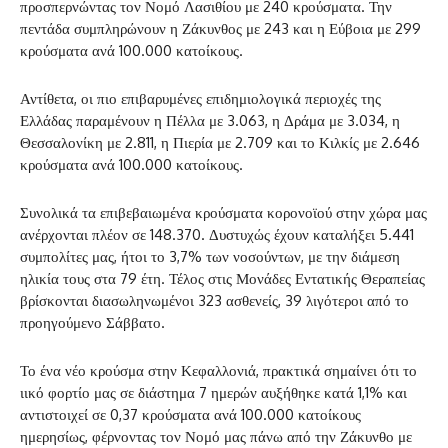
προσπερνώντας τον Νομό Λασιθίου με 240 κρούσματα. Την
πεντάδα συμπληρώνουν η Ζάκυνθος με 243 και η Εύβοια με 299
κρούσματα ανά 100.000 κατοίκους.
Αντίθετα, οι πιο επιβαρυμένες επιδημιολογικά περιοχές της
Ελλάδας παραμένουν η Πέλλα με 3.063, η Δράμα με 3.034, η
Θεσσαλονίκη με 2.811, η Πιερία με 2.709 και το Κιλκίς με 2.646
κρούσματα ανά 100.000 κατοίκους.
Συνολικά τα επιβεβαιωμένα κρούσματα κορονοϊού στην χώρα μας
ανέρχονται πλέον σε 148.370. Δυστυχώς έχουν καταλήξει 5.441
συμπολίτες μας, ήτοι το 3,7% των νοσούντων, με την διάμεση
ηλικία τους στα 79 έτη. Τέλος στις Μονάδες Εντατικής Θεραπείας
βρίσκονται διασωληνωμένοι 323 ασθενείς, 39 λιγότεροι από το
προηγούμενο Σάββατο.
Το ένα νέο κρούσμα στην Κεφαλλονιά, πρακτικά σημαίνει ότι το
ιικό φορτίο μας σε διάστημα 7 ημερών αυξήθηκε κατά 1,1% και
αντιστοιχεί σε 0,37 κρούσματα ανά 100.000 κατοίκους
ημερησίως, φέρνοντας τον Νομό μας πάνω από την Ζάκυνθο με