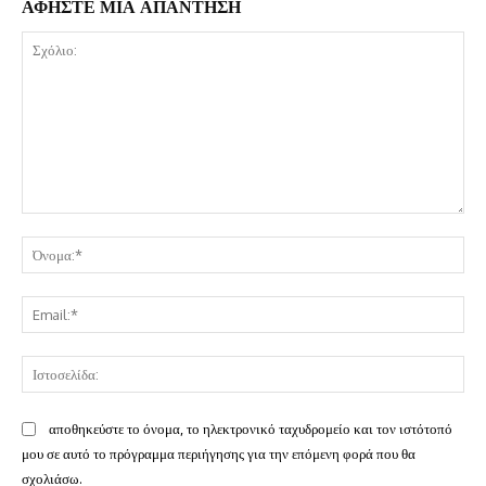
ΑΦΗΣΤΕ ΜΙΑ ΑΠΑΝΤΗΣΗ
Σχόλιο:
Όν
Ema
Ισ
αποθηκεύστε το όνομα, το ηλεκτρονικό ταχυδρομείο και τον ιστότοπό
μου σε αυτό το πρόγραμμα περιήγησης για την επόμενη φορά που θα
σχολιάσω.