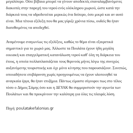
μεγαλύτερο. Ούτε βέβαια μπορεί να γίνουν αποδεκτές επαναλαμβανόμενες
διακοπές στην παροχή του νερού ενός ολόκληρου χωριού, ώστε κατά την
διάρκειά τους να υδροδοτείται μερικώς ένα δεύτερο, όσο μικρό και αν αυτό
είναι. Μια τέτοια εξέλιξη που θα μας γύριζε χρόνια πίσω, ουδείς θα ήταν
διατεθειμένος να αποδεχθεί.
Αναμένουμε εναγωνίως τις εξελίξεις, καθώς το θέμα είναι εξαιρετικά
σημαντικό για το χωριό μας. Άλλωστε τα Πουλάτα έχουν ήδη μεγάλη
οικιακή και επαγγελματική κατανάλωση νερού καθ’ όλη τη διάρκεια του
έτους, η οποία πολλαπλασιάζεται τους θερινούς μήνες λόγω της συνεχώς
αυξανόμενης τουριστικής και όχι μόνο κίνησης που παρουσιάζουν. Συνεπώς,
οποιαδήποτε επιβάρυνση χωρίς προηγουμένως να έχουν υλοποιηθεί τα
αναγκαία έργα, θα ήταν επιζήμια. Πάντως είμαστε σίγουροι πως στο τέλος
τόσο ο Δήμος Σάμης όσο και η ΔΕΥΑΚ θα συμμεριστούν την αγωνία των
Πουλάτων και θα προκρίνουν την καλύτερη για όλες τις πλευρές λύση.
Πηγή: poulatakefalonias.gr