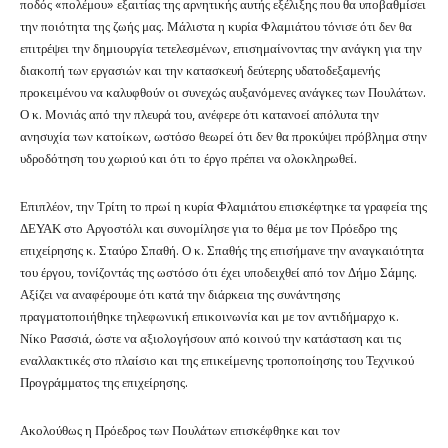
ποδός «πολέμου» εξαιτίας της αρνητικής αυτής εξέλιξης που θα υποβαθμίσει
την ποιότητα της ζωής μας. Μάλιστα η κυρία Φλαμιάτου τόνισε ότι δεν θα
επιτρέψει την δημιουργία τετελεσμένων, επισημαίνοντας την ανάγκη για την
διακοπή των εργασιών και την κατασκευή δεύτερης υδατοδεξαμενής
προκειμένου να καλυφθούν οι συνεχώς αυξανόμενες ανάγκες των Πουλάτων.
Ο κ. Μονιάς από την πλευρά του, ανέφερε ότι κατανοεί απόλυτα την
ανησυχία των κατοίκων, ωστόσο θεωρεί ότι δεν θα προκύψει πρόβλημα στην
υδροδότηση του χωριού και ότι το έργο πρέπει να ολοκληρωθεί.
Επιπλέον, την Τρίτη το πρωί η κυρία Φλαμιάτου επισκέφτηκε τα γραφεία της
ΔΕΥΑΚ στο Αργοστόλι και συνομίλησε για το θέμα με τον Πρόεδρο της
επιχείρησης κ. Σταύρο Σπαθή. Ο κ. Σπαθής της επισήμανε την αναγκαιότητα
του έργου, τονίζοντάς της ωστόσο ότι έχει υποδειχθεί από τον Δήμο Σάμης.
Αξίζει να αναφέρουμε ότι κατά την διάρκεια της συνάντησης
πραγματοποιήθηκε τηλεφωνική επικοινωνία και με τον αντιδήμαρχο κ.
Νίκο Ρασσιά, ώστε να αξιολογήσουν από κοινού την κατάσταση και τις
εναλλακτικές στο πλαίσιο και της επικείμενης τροποποίησης του Τεχνικού
Προγράμματος της επιχείρησης.
Ακολούθως η Πρόεδρος των Πουλάτων επισκέφθηκε και τον