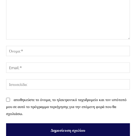
Σχόλιο:
Όν
Ema
Ισ
αποθηκεύστε το όνομα, το ηλεκτρονικό ταχυδρομείο και τον ιστότοπό
μου σε αυτό το πρόγραμμα περιήγησης για την επόμενη φορά που θα
σχολιάσω.