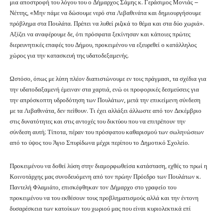
μια αποστροφή του λόγου του ο Δήμαρχος Σάμης κ. Γεράσιμος Μονιάς –
Νέττης, «Μην πάμε να δώσουμε νερό στα Λιβαθινάτα και δημιουργήσουμε
πρόβλημα στα Πουλάτα. Πρέπει να λυθεί ριζικά το θέμα και στα δύο χωριά».
Αξίζει να αναφέρουμε δε, ότι πρόσφατα ξεκίνησαν και κάποιες πρώτες
διερευνητικές επαφές του Δήμου, προκειμένου να εξευρεθεί ο κατάλληλος
χώρος για την κατασκευή της υδατοδεξαμενής.
Ωστόσο, όπως με λύπη πλέον διαπιστώνουμε εν τοις πράγμασι, τα σχέδια για
την υδατοδαξαμενή έμειναν στα χαρτιά, ενώ οι προφορικές δεσμεύσεις για
την απρόσκοπτη υδροδότηση των Πουλάτων, μετά την επικείμενη σύνδεση
με τα Λιβαθινάτα, δεν πείθουν. Τι έχει αλλάξει άλλωστε από τον Δεκέμβριο
στις δυνατότητες και στις αντοχές του δικτύου που να επιτρέπουν την
σύνδεση αυτή; Τίποτα, πέραν του πρόσφατου καθαρισμού των σωληνώσεων
από το ύψος του Άγιο Σπυρίδωνα μέχρι περίπου το Δημοτικό Σχολείο.
Προκειμένου να δοθεί λύση στην διαμορφωθείσα κατάσταση, εχθές το πρωί η
Κοινοτάρχης μας συνοδευόμενη από τον πρώην Πρόεδρο των Πουλάτων κ.
Παντελή Φλαμιάτο, επισκέφθηκαν τον Δήμαρχο στο γραφείο του
προκειμένου να του εκθέσουν τους προβληματισμούς αλλά και την έντονη
δυσαρέσκεια των κατοίκων του χωριού μας που είναι κυριολεκτικά επί