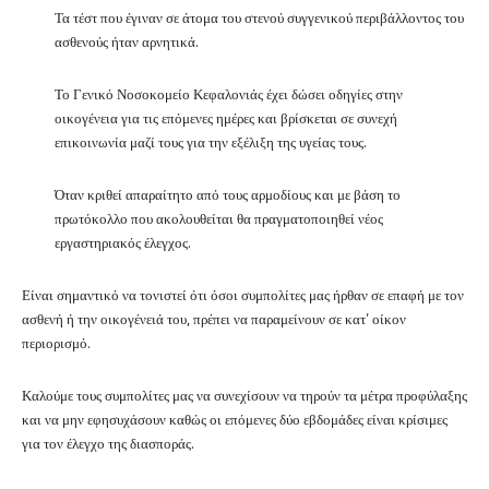
Τα τέστ που έγιναν σε άτομα του στενού συγγενικού περιβάλλοντος του
ασθενούς ήταν αρνητικά.
Το Γενικό Νοσοκομείο Κεφαλονιάς έχει δώσει οδηγίες στην
οικογένεια για τις επόμενες ημέρες και βρίσκεται σε συνεχή
επικοινωνία μαζί τους για την εξέλιξη της υγείας τους.
Όταν κριθεί απαραίτητο από τους αρμοδίους και με βάση το
πρωτόκολλο που ακολουθείται θα πραγματοποιηθεί νέος
εργαστηριακός έλεγχος.
Είναι σημαντικό να τονιστεί ότι όσοι συμπολίτες μας ήρθαν σε επαφή με τον
ασθενή ή την οικογένειά του, πρέπει να παραμείνουν σε κατ’ οίκον
περιορισμό.
Καλούμε τους συμπολίτες μας να συνεχίσουν να τηρούν τα μέτρα προφύλαξης
και να μην εφησυχάσουν καθώς οι επόμενες δύο εβδομάδες είναι κρίσιμες
για τον έλεγχο της διασποράς.