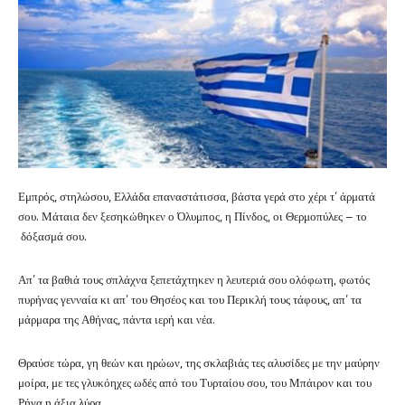
Εμπρός, στηλώσου, Ελλάδα επαναστάτισσα, βάστα γερά στο χέρι τ’ άρματά
σου. Μάταια δεν ξεσηκώθηκεν ο Όλυμπος, η Πίνδος, οι Θερμοπύλες – το
δόξασμά σου.
Απ’ τα βαθιά τους σπλάχνα ξεπετάχτηκεν η λευτεριά σου ολόφωτη, φωτός
πυρήνας γενναία κι απ’ του Θησέος και του Περικλή τους τάφους, απ’ τα
μάρμαρα της Αθήνας, πάντα ιερή και νέα.
Θραύσε τώρα, γη θεών και ηρώων, της σκλαβιάς τες αλυσίδες με την μαύρην
μοίρα, με τες γλυκόηχες ωδές από του Τυρταίου σου, του Μπάιρον και του
Ρήγα η άξια λύρα.