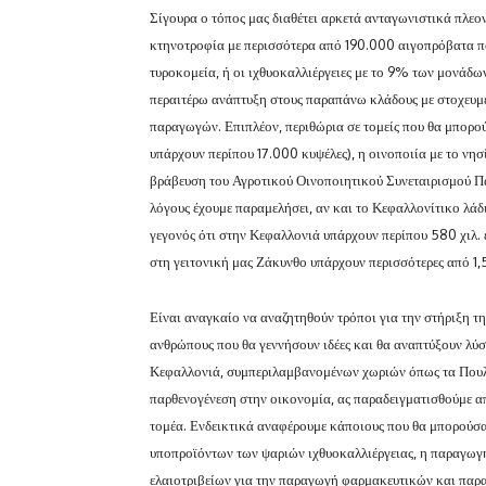
Σίγουρα ο τόπος μας διαθέτει αρκετά ανταγωνιστικά πλεο
κτηνοτροφία με περισσότερα από 190.000 αιγοπρόβατα πο
τυροκομεία, ή οι ιχθυοκαλλιέργειες με το 9% των μονάδω
περαιτέρω ανάπτυξη στους παραπάνω κλάδους με στοχευμέ
παραγωγών. Επιπλέον, περιθώρια σε τομείς που θα μπορ
υπάρχουν περίπου 17.000 κυψέλες), η οινοποιία με το νησ
βράβευση του Αγροτικού Οινοποιητικού Συνεταιρισμού 
λόγους έχουμε παραμελήσει, αν και το Κεφαλλονίτικο λάδι 
γεγονός ότι στην Κεφαλλονιά υπάρχουν περίπου 580 χιλ. 
στη γειτονική μας Ζάκυνθο υπάρχουν περισσότερες από 1,5
Είναι αναγκαίο να αναζητηθούν τρόποι για την στήριξη τ
ανθρώπους που θα γεννήσουν ιδέες και θα αναπτύξουν λύσ
Κεφαλλονιά, συμπεριλαμβανομένων χωριών όπως τα Πουλάτ
παρθενογένεση στην οικονομία, ας παραδειγματισθούμε απ
τομέα. Ενδεικτικά αναφέρουμε κάποιους που θα μπορούσα
υποπροϊόντων των ψαριών ιχθυοκαλλιέργειας, η παραγωγή
ελαιοτριβείων για την παραγωγή φαρμακευτικών και παρ