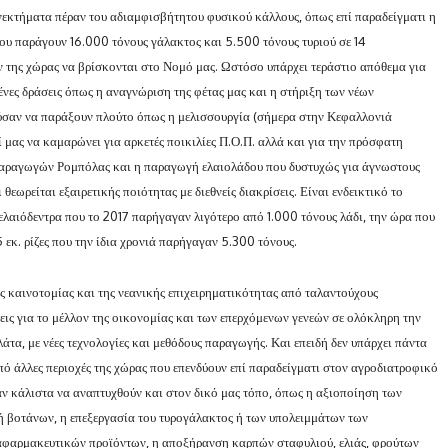
νεκτήματα πέραν του αδιαμφισβήτητου φυσικού κάλλους, όπως επί παραδείγματι η
υ παράγουν 16.000 τόνους γάλακτος και 5.500 τόνους τυριού σε 14
ν της χώρας να βρίσκονται στο Νομό μας. Ωστόσο υπάρχει τεράστιο απόθεμα για
νες δράσεις όπως η αναγνώριση της φέτας μας και η στήριξη των νέων
ούσαν να παράξουν πλούτο όπως η μελισσουργία (σήμερα στην Κεφαλλονιά
ί μας να καμαρώνει για αρκετές ποικιλίες Π.Ο.Π. αλλά και για την πρόσφατη
Παραγωγών Ρομπόλας και η παραγωγή ελαιολάδου που δυστυχώς για άγνωστους
θεωρείται εξαιρετικής ποιότητας με διεθνείς διακρίσεις. Είναι ενδεικτικό το
ελαιόδεντρα που το 2017 παρήγαγαν λιγότερο από 1.000 τόνους λάδι, την ώρα που
 εκ. ρίζες που την ίδια χρονιά παρήγαγαν 5.300 τόνους.
ης καινοτομίας και της νεανικής επιχειρηματικότητας από ταλαντούχους
εις για το μέλλον της οικονομίας και των επερχόμενων γενεών σε ολόκληρη την
α, με νέες τεχνολογίες και μεθόδους παραγωγής. Και επειδή δεν υπάρχει πάντα
ό άλλες περιοχές της χώρας που επενδύουν επί παραδείγματι στον αγροδιατροφικό
ν κάλιστα να αναπτυχθούν και στον δικό μας τόπο, όπως η αξιοποίηση των
 βοτάνων, η επεξεργασία του τυρογάλακτος ή των υπολειμμάτων των
αφαρμακευτικών προϊόντων, η αποξήρανση καρπών σταφυλιού, ελιάς, φρούτων