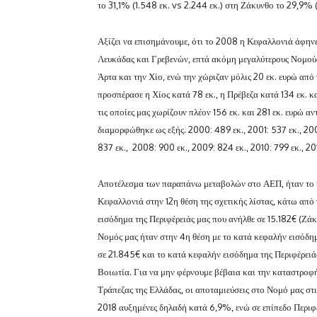
το 31,1% (1.548 εκ. vs 2.244 εκ.) στη Ζάκυνθο το 29,9% (
Αξίζει να επισημάνουμε, ότι το 2008 η Κεφαλλονιά άφην
Λευκάδας και Γρεβενών, επτά ακόμη μεγαλύτερους Νομούς 
Άρτα και την Χίο, ενώ την χώριζαν μόλις 20 εκ. ευρώ από
προσπέρασε η Χίος κατά 78 εκ., η Πρέβεζα κατά 134 εκ. κ
τις οποίες μας χωρίζουν πλέον 156 εκ. και 281 εκ. ευρώ 
διαμορφώθηκε ως εξής. 2000: 489 εκ., 2001: 537 εκ., 20
837 εκ., 2008: 900 εκ., 2009: 824 εκ., 2010: 799 εκ., 201
Αποτέλεσμα των παραπάνω μεταβολών στο ΑΕΠ, ήταν το κ
Κεφαλλονιά στην 12η θέση της σχετικής λίστας, κάτω από
εισόδημα της Περιφέρειάς μας που ανήλθε σε 15.182€ (Ζά
Νομός μας ήταν στην 4η θέση με το κατά κεφαλήν εισόδη
σε 21.845€ και το κατά κεφαλήν εισόδημα της Περιφέρειάς
Βοιωτία. Για να μην φέρνουμε βέβαια και την καταστροφή,
Τράπεζας της Ελλάδας, οι αποταμιεύσεις στο Νομό μας στις
2018 αυξημένες δηλαδή κατά 6,9%, ενώ σε επίπεδο Περιφ