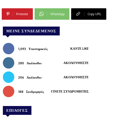
Pinterest
WhatsApp
Copy URL
ΜΕΊΝΕ ΣΥΝΔΕΔΕΜΈΝΟΣ
ΚΆΝΤΕ LIKE
1,093
Υποστηρικτές
ΑΚΟΛΟΥΘΉΣΤΕ
280
Ακόλουθοι
ΑΚΟΛΟΥΘΉΣΤΕ
206
Ακόλουθοι
ΓΊΝΕΤΕ ΣΥΝΔΡΟΜΗΤΉΣ
188
Συνδρομητές
ΕΠΙΛΟΓΕΣ