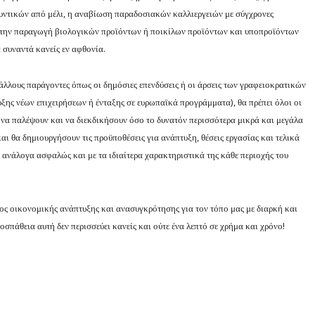
υντικών από μέλι, η αναβίωση παραδοσιακών καλλιεργειών με σύγχρονες
 στην παραγωγή βιολογικών προϊόντων ή ποικίλων προϊόντων και υποπροϊόντων
συναντά κανείς εν αφθονία.
 άλλους παράγοντες όπως οι δημόσιες επενδύσεις ή οι άρσεις των γραφειοκρατικών
ρξης νέων επιχειρήσεων ή ένταξης σε ευρωπαϊκά προγράμματα), θα πρέπει όλοι οι
 να παλέψουν και να διεκδικήσουν όσο το δυνατόν περισσότερα μικρά και μεγάλα
αι θα δημιουργήσουν τις προϋποθέσεις για ανάπτυξη, θέσεις εργασίας και τελικά
, ανάλογα ασφαλώς και με τα ιδιαίτερα χαρακτηριστικά της κάθε περιοχής του
οδος οικονομικής ανάπτυξης και ανασυγκρότησης για τον τόπο μας με διαρκή και
οσπάθεια αυτή δεν περισσεύει κανείς και ούτε ένα λεπτό σε χρήμα και χρόνο!