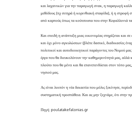
και λαχανικών για την παραγωγή σνακ, η παραγωγή καλλ
μεθόδους (πχ σιτηρά ή κορινθιακή σταφίδα), ή η στροφή
από καρπούς όπως τα κούτσουπα που στην Κεφαλλονιά τα 
Και επειδή η ανάπτυξη μιας οικονομίας στηρίζεται και σε
και όχι μόνο αγκυλώσεων (βλέπε δασικό, διαδικασίες ένα
πολιτικοί και αυτοδιοικητικοί παράγοντες του Νομού μας
έργα που θα διευκολύνουν την καθημερινότητά μας, αλλά κ
πλούτο που θα μένει και θα επανεπενδύεται στον τόπο μας
νησιού μας.
Ας είναι λοιπόν η νέα δεκαετία που μόλις ξεκίνησε, περί
συστηματική προσπάθεια. Και ας μην ξεχνάμε, ότι στην πρ
Πηγή: poulatakefalonias.gr