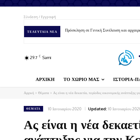
Σύνδεση / Εγγραφή
Πρόσκληση σε Γενική Συνέλευση και αρχαιρε
ΤΕΛΕΥΤΑΊΑ ΝΈΑ
C
29.7
Sami
ΑΡΧΙΚΗ
ΤΟ ΧΩΡΙΟ ΜΑΣ
ΙΣΤΟΡΙΑ-Π
Αρχική
Θέματα
Ας είναι η νέα δεκαετία, περίοδος οικονομικής ανάπτυξης γ
10 Ιανουαρίου 2020
Updated:
10 Ιανουαρίου 202
ΘΈΜΑΤΑ
Ας είναι η νέα δεκαετ
ανάπτυξης για την Κ