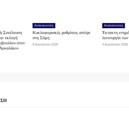
Ανακοινώσεις
Ανακοινώσεις
ή Συνέλευση
Κυκλοφοριακές ρυθμίσεις απόψε
Έκτακτη ενημέ
την εκλογή
στη Σάμη
λειτουργία τω
μβουλίου στον
5 Αυγούστου 2026
4 Αυγούστου 2026
Αγκαλάκι»
ΗΣΗ