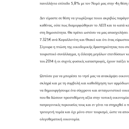
πανελλήνιο επίπεδο 5,8% με τον Νομό μας στην 4η θέση 
Δεν είμαστε σε θέση να γνωρίζουμε ποιοι ακριβώς παράγο
καθένας, ούτε πως διαμορφώθηκαν το ΑΕΠ και το κατά κε
στη δημοσιότητα. Θα πρέπει ωστόσο να μας απασχολήσει έ
7.325€ ανά Κεφαλλονίτη και Θιακό και ότι ένας εύρωστ
Σίγουρα η πτώση της οικοδομικής δραστηριότητας που στ
τουριστικό συνάλλαγμα, η έλλειψη μεγάλων επενδύσεων κα
του 2014 ή οι συχνές φυσικές καταστροφές, έχουν παίξει τ
Ωστόσο για να μπορέσει το νησί μας να ανακάμψει οικονο
σκληρά και με τη συμβολή και καθοδήγηση των αρμόδιων
να δημιουργήσουμε ένα σύγχρονο και ανταγωνιστικό οικον
που θα δώσουν προστιθέμενη αξία στην τοπική οικονομία,
πατρογονικές περιουσίες τους και εν γένει να στηριχθεί 
τριτογενή τομέα και όχι μόνο στον τουρισμό, ώστε να απο
ολιγοθεματική οικονομία.