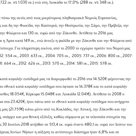
722 εκ. vs 1.030 εκ.) ενώ στη Λευκάδα το 17,0% (288 εκ. vs 348 εκ.).
ε πίσω της εκτός από τους μικρότερους πληθυσμιακά Νομούς Ευρυτανίας,
και δη την Φωκίδα, την Καστοριά, την Θεσπρωτία, την Σάμο, την Πρέβεζα, την
 την Φλώρινα και 130 εκ. ευρώ από την Ζάκυνθο. Αντίθετα το 2016 μας
αι η Άρτα κατά 149 εκ., ενώ άνοιξε η ψαλίδα με την Ζάκυνθο και την Φλώρινα από
αντίστοιχα. Για πληρεστερη εικόνα, από το 2000 το εγχώριο προϊόν του Νομού μας
02: 554 εκ., 2003: 633 εκ., 2004: 705 εκ., 2005: 737 εκ., 2006: 800 εκ., 2007:
1: 664 εκ., 2012: 626 εκ., 2013: 570 εκ., 2014: 581 εκ., 2015: 578 εκ.
ατά κεφαλήν εισόδημά μας να διαμορφωθεί το 2016 στα 14.520€ φέρνοντας την
 το εθνικό κατά κεφαλήν εισόδημα που έφτασε τα 16.378€ και το κατά κεφαλήν
κυνθος 18.054€, Κέρκυρα 15.048€ και Λευκάδα 12.041€). Αντίθετα το 2008 ο
μα στα 23.420€, ήτοι πάνω από το εθνικό κατά κεφαλήν εισόδημα που ανήρχετο
 μας (21.759€) κάτω μόνο από τις Κυκλάδες, την Αττική, την Ζάκυνθο και την
 υπάρχει και μια θετική εξέλιξη, καθώς σύμφωνα με τα τελευταία στοιχεία της
 30 Ιουνίου 2018 ανήλθαν σε 513,4 εκ. ευρώ έναντι 480,1 εκ. ευρώ τον Ιούνιο του
έρειας Ιονίων Νήσων η αύξηση το αντίστοιχο διάστημα ήταν 6,8% και σε