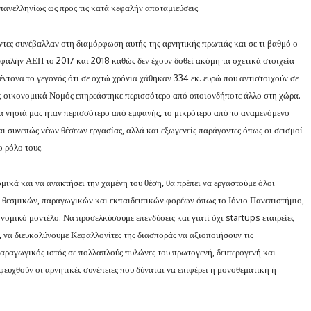
πανελληνίως ως προς τις κατά κεφαλήν αποταμιεύσεις.
ντες συνέβαλλαν στη διαμόρφωση αυτής της αρνητικής πρωτιάς και σε τι βαθμό ο
φαλήν ΑΕΠ το 2017 και 2018 καθώς δεν έχουν δοθεί ακόμη τα σχετικά στοιχεία
ντονα το γεγονός ότι σε οχτώ χρόνια χάθηκαν 334 εκ. ευρώ που αντιστοιχούν σε
ος οικονομικά Νομός επηρεάστηκε περισσότερο από οποιονδήποτε άλλο στη χώρα.
α νησιά μας ήταν περισσότερο από εμφανής, το μικρότερο από το αναμενόμενο
ι συνεπώς νέων θέσεων εργασίας, αλλά και εξωγενείς παράγοντες όπως οι σεισμοί
ο ρόλο τους.
μικά και να ανακτήσει την χαμένη του θέση, θα πρέπει να εργαστούμε όλοι
 θεσμικών, παραγωγικών και εκπαιδευτικών φορέων όπως το Ιόνιο Πανεπιστήμιο,
ομικό μοντέλο. Να προσελκύσουμε επενδύσεις και γιατί όχι startups εταιρείες
 να διευκολύνουμε Κεφαλλονίτες της διασποράς να αξιοποιήσουν τις
ο παραγωγικός ιστός σε πολλαπλούς πυλώνες του πρωτογενή, δευτερογενή και
φευχθούν οι αρνητικές συνέπειες που δύναται να επιφέρει η μονοθεματική ή