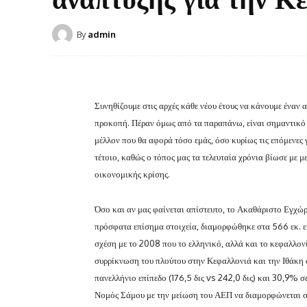
By
admin
Συνηθίζουμε στις αρχές κάθε νέου έτους να κάνουμε έναν 
προκοπή. Πέραν όμως από τα παραπάνω, είναι σημαντικό να
μέλλον που θα αφορά τόσο εμάς, όσο κυρίως τις επόμενες 
τέτοιο, καθώς ο τόπος μας τα τελευταία χρόνια βίωσε με 
οικονομικής κρίσης.
Όσο και αν μας φαίνεται απίστευτο, το Ακαθάριστο Εγχώρ
πρόσφατα επίσημα στοιχεία, διαμορφώθηκε στα 566 εκ. ε
σχέση με το 2008 που το ελληνικό, αλλά και το κεφαλλον
συρρίκνωση του πλούτου στην Κεφαλλονιά και την Ιθάκη σ
πανελλήνιο επίπεδο (176,5 δις vs 242,0 δις) και 30,9% σ
Νομός Σάμου με την μείωση του ΑΕΠ να διαμορφώνεται 