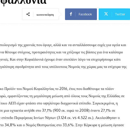
Facebook
Twitter
κοινοποίηση
απολογισμό της χρονιάς που έφυγε, αλλά και να ανταλλάσσουμε ευχές για υγεία και
 θέτουμε στόχους, προτεραιότητες και να χτίζουμε τις βάσεις για ένα καλύτερο
γενιές. Και στην Κεφαλλονιά έχουμε έναν επιπλέον λόγο να επιχειρήσουμε κάτι
μεγαλύτερη σφοδρότητα από τους υπόλοιπους Νομούς της χώρας μας τα επίχειρα της
ιο Προϊόν του Νομού Κεφαλληνίας το 2016, έτος που διαθέτουμε τα πλέον
υρώ, εμφανίζοντας τη μεγαλύτερη μείωση από όλους τους Νομούς της Ελλάδας σε
ίτικο ΑΕΠ είχαν φτάσει στο υψηλότερο διαχρονικά επίπεδο. Συγκεκριμένα, η
ε μια οχταετία ανήλθε στο 37,1% (900 εκ. ευρώ το 2008) έναντι 27,1% σε
ε επίπεδο Περιφέρειας Ιονίων Νήσων (3.124 εκ. vs 4.522 εκ.). Ακολούθησαν ο
στο 34,8% και ο Νομός Θεσπρωτίας στο 33,6%. Στην Κέρκυρα η μείωση έφτασε