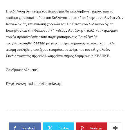
Η εκδήλωση στην έδρα του Δήμου μας θα περιλαμβάνει χορούς από το
παιδικό χορευτικό τμήμα του Συλλόγου, μουσική από την μαντολινάτα νέων
Κεφαλλονιάς, την παιδική χορωδία του Πολιτιστικού Συλλόγου Αγίας
Ευφημίας και την Φιλαρμονική «Θέμος Αμούργης», αλλά και κεράσματα
που θα προσφερθούν στους παρευρισκόμενους. Επιπλέον θα
πραγματοποιηθεί bazaar με χειροποίητες δημιουργίες, αλλά και πολλές
ακόμη εκπλήξεις που έχουν ετοιμάσει οι άνθρωποι του «Αιγιαλού».
Συνδιοργανωτές της εκδήλωσης είναι Δήμος Σάμης και η ΚΕΔΗΚΕ.
Θα είμαστε όλοι εκεί!
Πηγή: www.poulatakefalonias.gr
Facebook
Twitter
Pinterest