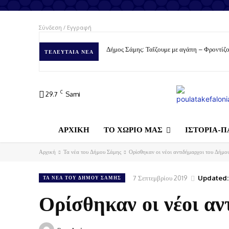
Σύνδεση / Εγγραφή
Δήμος Σάμης: Ταΐζουμε με αγάπη – Φροντίζο
ΤΕΛΕΥΤΑΊΑ ΝΈΑ
C
29.7
Sami
ΑΡΧΙΚΗ
ΤΟ ΧΩΡΙΟ ΜΑΣ
ΙΣΤΟΡΙΑ-Π
Αρχική
Τα νέα του Δήμου Σάμης
Ορίσθηκαν οι νέοι αντιδήμαρχοι του Δήμο
7 Σεπτεμβρίου 2019
Updated:
ΤΑ ΝΈΑ ΤΟΥ ΔΉΜΟΥ ΣΆΜΗΣ
Ορίσθηκαν οι νέοι αν