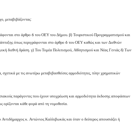
ο, μεταβιβάζοντας:
ιγράφονται στο άρθρο 6 του ΟΕΥ του Δήμου. β) Τουριστικού Προγραμματισμού και
άπτυξης όπως περιγράφονται στο άρθρο 6 του ΟΕΥ καθώς και των Διεθνών
μική διεθνή δράση. γ) Του Τομέα Πολιτισμού, Αθλητισμού και Νέας Γενιάς δ) Των
, σχετικά με τις ανωτέρω μεταβιβασθείσες αρμοδιότητες, πλην χρηματικών
ρεσιακούς παράγοντες που έχουν υποχρέωση και αρμοδιότητα έκδοσης αποφάσεων
ς ορίζονται κάθε φορά από τη νομοθεσία.
 Αντιδήμαρχος κ. Αντώνιος Καλλιβωκάς και όταν ο δεύτερος απουσιάζει ή