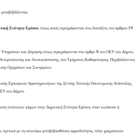
 μεταβιβάζοντας:
τική Ενότητα Ερίσου
, όπως αυτές περιγράφονται στις διατάξεις του άρθρου 59
ών Υπηρεσιών και Δόμησης όπως περιγράφονται στο άρθρο 8 του ΟΕΥ του Δήμου,
 Αντιμετώπισης και Αποκατάστασης, του Τμήματος Καθαριότητας, Περιβάλλοντος
ισης Οχημάτων και Συνεργείων.
θμισης Εµπορικών δραστηριοτήτων της Δ/νσης Τοπικής Οικονομικής Ανάπτυξης,
ΟΕΥ του Δήµου.
εση πολιτικών γάμων στην Δημοτική Ενότητα Ερίσου, όταν κωλύεται ή
, σχετικά με τις ανωτέρω μεταβιβασθείσες αρμοδιότητες, πλην χρηματικών