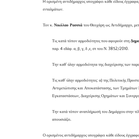
H ορισμένη αντιδήμαρχος υπογράφει κάθε είδους έγγραφα,
ενταλμάτων.
Τον κ.
Νικόλαο Ρασσιά
του Θεοχάρη ως Αντιδήμαρχο, με
Τις κατά τόπον αρμοδιότητες που αφορούν στη
Δηµο
παρ. 4 εδάφ. α, β, γ, δ ,ε, στ του Ν. 3852/2010.
Την καθ’ ύλην αρμοδιότητα της διαχείρισης των παρ
Τις καθ’ ύλην αρμοδιότητες: α) της Πολιτικής Προσ
Αντιμετώπισης και Αποκατάστασης, των Τμημάτων 
Εγκαταστάσεων, Διαχείρισης Οχημάτων και Συνεργε
Την κατά τόπον αναπλήρωσή του Δημάρχου στην τέλ
απουσιάζει.
Ο ορισμένος αντιδήμαρχος υπογράφει κάθε είδους έγγραφα