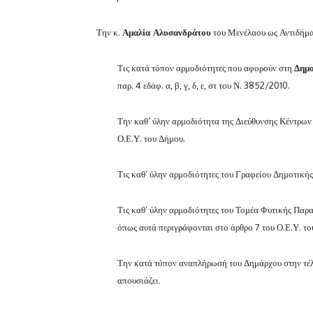
Την κ.
Αμαλία Αλυσανδράτου
του Μενέλαου ως Αντιδήμα
Τις κατά τόπον αρμοδιότητες που αφορούν στη
Δημο
παρ. 4 εδάφ. α, β, γ, δ, ε, στ του Ν. 3852/2010.
Την καθ’ ύλην αρμοδιότητα της Διεύθυνσης Κέντρων
Ο.Ε.Υ. του Δήμου.
Τις καθ’ ύλην αρμοδιότητες του Γραφείου Δημοτικ
Τις καθ’ ύλην αρμοδιότητες του Τομέα Φυτικής Παρ
όπως αυτά περιγράφονται στο άρθρο 7 του Ο.Ε.Υ. τ
Την κατά τόπον αναπλήρωσή του Δημάρχου στην τέλ
απουσιάζει.