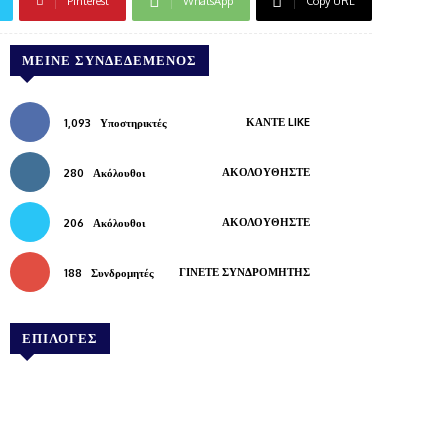
Pinterest
WhatsApp
Copy URL
ΜΕΊΝΕ ΣΥΝΔΕΔΕΜΈΝΟΣ
ΚΆΝΤΕ LIKE
1,093
Υποστηρικτές
ΑΚΟΛΟΥΘΉΣΤΕ
280
Ακόλουθοι
ΑΚΟΛΟΥΘΉΣΤΕ
206
Ακόλουθοι
ΓΊΝΕΤΕ ΣΥΝΔΡΟΜΗΤΉΣ
188
Συνδρομητές
ΕΠΙΛΟΓΕΣ