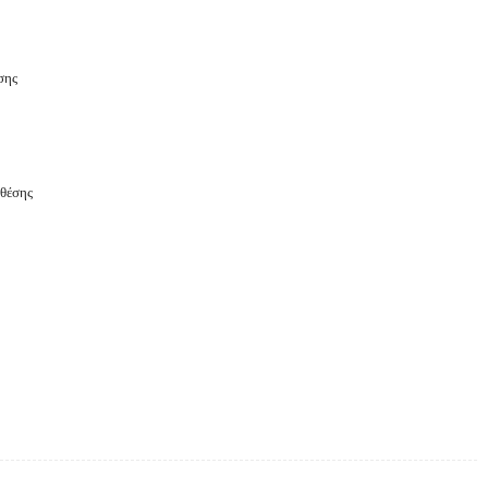
σης
 θέσης