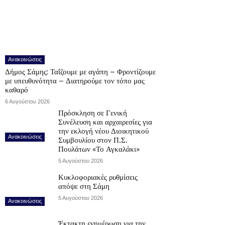
Ανακοινώσεις
Δήμος Σάμης: Ταΐζουμε με αγάπη – Φροντίζουμε
με υπευθυνότητα – Διατηρούμε τον τόπο μας
καθαρό
6 Αυγούστου 2026
Πρόσκληση σε Γενική
Συνέλευση και αρχαιρεσίες για
την εκλογή νέου Διοικητικού
Ανακοινώσεις
Συμβουλίου στον Π.Σ.
Πουλάτων «Το Αγκαλάκι»
5 Αυγούστου 2026
Κυκλοφοριακές ρυθμίσεις
απόψε στη Σάμη
5 Αυγούστου 2026
Ανακοινώσεις
Έκτακτη ενημέρωση για την