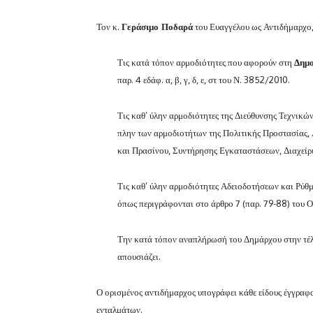
Τον κ.
Γεράσιμο Ποδαρά
του Ευαγγέλου ως Αντιδήμαρχο,
Τις κατά τόπον αρμοδιότητες που αφορούν στη
Δημο
παρ. 4 εδάφ. α, β, γ, δ, ε, στ του Ν. 3852/2010.
Τις καθ’ ύλην αρμοδιότητες της Διεύθυνσης Τεχνικ
πλην των αρμοδιοτήτων της Πολιτικής Προστασίας,
και Πρασίνου, Συντήρησης Εγκαταστάσεων, Διαχείρ
Τις καθ’ ύλην αρμοδιότητες Αδειοδοτήσεων και Ρύ
όπως περιγράφονται στο άρθρο 7 (παρ. 79-88) του 
Την κατά τόπον αναπλήρωσή του Δημάρχου στην τέλ
απουσιάζει.
Ο ορισμένος αντιδήμαρχος υπογράφει κάθε είδους έγγραφα
ενταλμάτων.