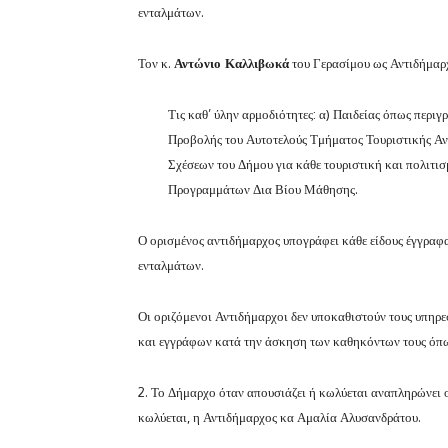
ενταλμάτων.
Τον κ.
Αντώνιο Καλλιβωκά
του Γερασίμου ως Αντιδήμαρχ
Τις καθ’ ύλην αρμοδιότητες: α) Παιδείας όπως περ
Προβολής του Αυτοτελούς Τμήματος Τουριστικής Αν
Σχέσεων του Δήμου για κάθε τουριστική και πολιτισ
Προγραμμάτων Δια Βίου Μάθησης.
Ο ορισμένος αντιδήμαρχος υπογράφει κάθε είδους έγγραφα
ενταλμάτων.
Οι οριζόμενοι Αντιδήμαρχοι δεν υποκαθιστούν τους υπη
και εγγράφων κατά την άσκηση των καθηκόντων τους όπω
2. Το Δήμαρχο όταν απουσιάζει ή κωλύεται αναπληρώνει ο
κωλύεται, η Αντιδήμαρχος κα Αμαλία Αλυσανδράτου.