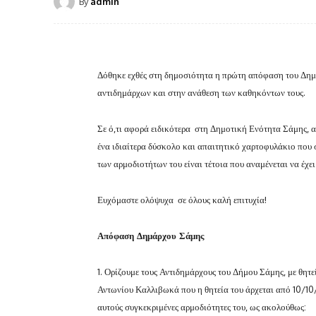
By
admin
Δόθηκε εχθές στη δημοσιότητα η πρώτη απόφαση του Δημ
αντιδημάρχων και στην ανάθεση των καθηκόντων τους.
Σε ό,τι αφορά ειδικότερα στη Δημοτική Ενότητα Σάμης, α
ένα ιδιαίτερα δύσκολο και απαιτητικό χαρτοφυλάκιο που 
των αρμοδιοτήτων του είναι τέτοια που αναμένεται να έχε
Ευχόμαστε ολόψυχα σε όλους καλή επιτυχία!
Απόφαση Δημάρχου Σάμης
1. Ορίζουμε τους Αντιδημάρχους του Δήμου Σάμης, με θητε
Αντωνίου Καλλιβωκά που η θητεία του άρχεται από 10/10/
αυτούς συγκεκριμένες αρμοδιότητες του, ως ακολούθως: