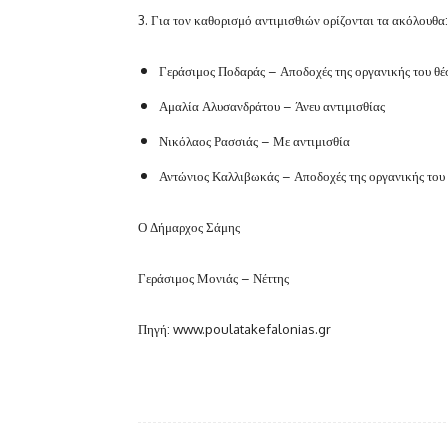
3. Για τον καθορισμό αντιμισθιών ορίζονται τα ακόλουθα:
Γεράσιμος Ποδαράς – Αποδοχές της οργανικής του θέ
Αμαλία Αλυσανδράτου – Άνευ αντιμισθίας
Νικόλαος Ρασσιάς – Με αντιμισθία
Αντώνιος Καλλιβωκάς – Αποδοχές της οργανικής του
Ο Δήμαρχος Σάμης
Γεράσιμος Μονιάς – Νέττης
Πηγή: www.poulatakefalonias.gr