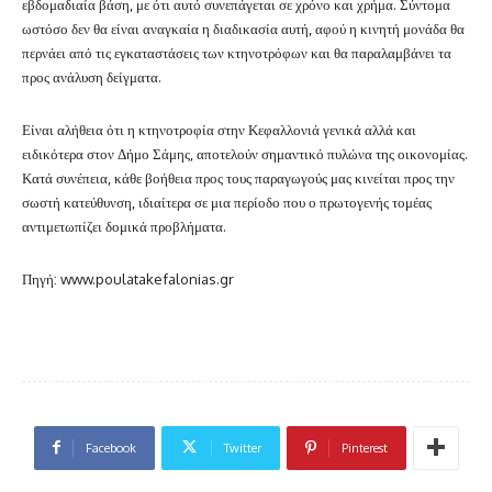
εβδομαδιαία βάση, με ότι αυτό συνεπάγεται σε χρόνο και χρήμα. Σύντομα
ωστόσο δεν θα είναι αναγκαία η διαδικασία αυτή, αφού η κινητή μονάδα θα
περνάει από τις εγκαταστάσεις των κτηνοτρόφων και θα παραλαμβάνει τα
προς ανάλυση δείγματα.
Είναι αλήθεια ότι η κτηνοτροφία στην Κεφαλλονιά γενικά αλλά και
ειδικότερα στον Δήμο Σάμης, αποτελούν σημαντικό πυλώνα της οικονομίας.
Κατά συνέπεια, κάθε βοήθεια προς τους παραγωγούς μας κινείται προς την
σωστή κατεύθυνση, ιδιαίτερα σε μια περίοδο που ο πρωτογενής τομέας
αντιμετωπίζει δομικά προβλήματα.
Πηγή: www.poulatakefalonias.gr
Facebook
Twitter
Pinterest