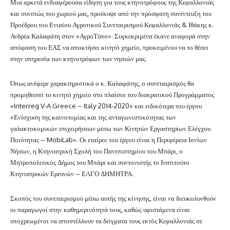
Μια αρκετά ενδιαφέρουσα είδηση για τους κτηνοτρόφους της Κεφαλλονιάς
και συνεπώς του χωριού μας, προέκυψε από την πρόσφατη συνέντευξη του
Προέδρου του Ενιαίου Αγροτικού Συνεταιρισμού Κεφαλλονιάς & Ιθάκης κ.
Ανδρέα Καλαφάτη στον «ΑγροΤύπο». Συγκεκριμένα έκανε αναφορά στην
απόφαση του ΕΑΣ να αποκτήσει κινητό χημείο, προκειμένου να το θέσει
στην υπηρεσία των κτηνοτρόφων των νησιών μας.
Όπως ανέφερε χαρακτηριστικά ο κ. Καλαφάτης, ο συνεταιρισμός θα
προμηθευτεί το κινητό χημείο στο πλαίσιο του διακρατικού Προγράμματος
«Interreg V-A Greece – Italy 2014-2020» και ειδικότερα του έργου
«Ενίσχυση της καινοτομίας και της αντα­γωνιστικότητας των
γαλακτοκομικών επιχειρήσεων μέσω των Κινητών Εργαστηρίων Ελέγχου
Ποιότητας – MobiLab». Οι εταίροι του έργου είναι η Περιφέρεια Ιονίων
Νήσων, η Κτηνιατρική Σχολή του Πανεπιστημίου του Μπάρι, ο
Μητροπολιτικός Δήμος του Μπάρι και συντονιστής το Ινστιτούτο
Κτηνιατρικών Ερευνών – ΕΛΓΟ ΔΗΜΗΤΡΑ.
Σκοπός του συνεταιρισμού μέσω αυτής της κίνησης, είναι να διευκολυνθούν
οι παραγωγοί στην καθημερινότητά τους, καθώς υφιστάμενα είναι
υποχρεωμένοι να αποστέλλουν τα δείγματα τους εκτός Κεφαλλονιάς σε