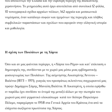
που απεικονίζει την Ελλάδα και την ευρύτερη περιοχή της Βαλκανικής
χερσονήσου. Το μνημειώδες αυτό έργο αποτελείται από συνολικά 12 φύλλα,
10 τοπογραφικά σχέδια αρχαίων πόλεων, 162 αρχαία και μεσαιωνικά
νομίσματα, έναν κατάλογο σοφών και ηγεμόνων της περιοχής και πλήθος
συμβολικών παραστάσεων και σχολίων που αφορούν στην ελληνική ιστορία
και μυθολογία.
Η σχέση των Πουλάτων με τη Χάρτα
Όσο και αν μας φαίνεται περίεργο, η «Χάρτα του Ρήγα» και κατ’ επέκταση ο
δημιουργός της, συνδέονται με το χωριό μας μέσω μιας εμβληματικής
φυσιογνωμίας των Πουλάτων. Της αείμνηστης Αικατερίνης Άννινου –
Βαλέττα (1873 – 1971), γιαγιάς του προσφάτως εκλιπόντος συγχωριανού μας
πρώην Δημάρχου Σάμης, Μανώλη Βαλέττα. Η Αικατερίνη, η οποία ειρήσθω
εν παρόδω έχει συνδέσει το όνομά της μεταξύ άλλων με την σωτηρία του
χωριού μας από γερμανικό ολοκαύτωμα κατά τον δεύτερο Παγκόσμιο
Πόλεμο, παραχώρησε το 1958 στα Γενικά Αρχεία του Κράτους ένα από τα
ελάχιστα σωζόμενα πρωτότυπα της Χάρτας.